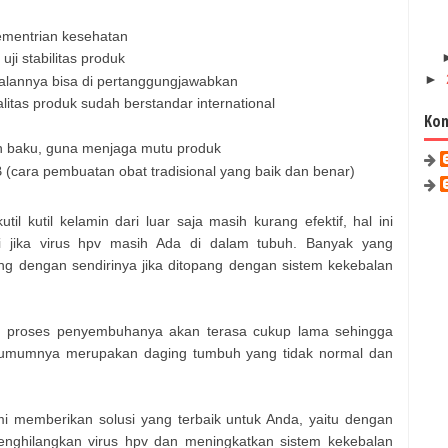
kementrian kesehatan
uji stabilitas produk
►
alalannya bisa di pertanggungjawabkan
litas produk sudah berstandar international
Kon
an baku, guna menjaga mutu produk
 (cara pembuatan obat tradisional yang baik dan benar)
il kutil kelamin dari luar saja masih kurang efektif, hal ini
gi jika virus hpv masih Ada di dalam tubuh. Banyak yang
ng dengan sendirinya jika ditopang dengan sistem kekebalan
ja, proses penyembuhanya akan terasa cukup lama sehingga
ada umumnya merupakan daging tumbuh yang tidak normal dan
i memberikan solusi yang terbaik untuk Anda, yaitu dengan
nghilangkan virus hpv dan meningkatkan sistem kekebalan