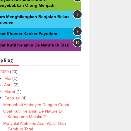
enyebabkan Orang Menjadi
ara Menghilangkan Benjolan Bekas
mbeien
bat Khusus Kanker Payudara
at Kutil Kelamin De Nature Di Siak
ip Blog
2020
(20)
►
Mei
(1)
►
April
(2)
►
Maret
(1)
▼
Februari
(4)
Mengobati Ambeyen Dengan Cepat
Obat Kutil Kelamin De Nature Di
Kabupaten Maluku T...
Penyakit Ambeien Atau Wasir Bisa
Sembuh Total