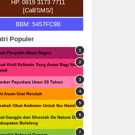
HP. 0819 3173 7711
[Call/SMS/]
BBM: 5457FC9B
tri Populer
bat Penyakit Wasir Bagus
bat Kutil Kelamin Yang Aman Bagi Ibu
amil
anker Payudara Umur 20 Tahun
rti Asam Urat Rendah
pakah Obat Ambeien Untuk Ibu Hamil
ual Gangjie dan Ghosiah De Nature Di
abupaten Buleleng
enyakit Seksual Gonore