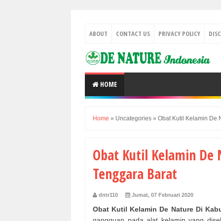
ABOUT
CONTACT US
PRIVACY POLICY
DIS
HOME
Home
»
Uncategories
»
Obat Kutil Kelamin De
Obat Kutil Kelamin De
Tenggara Barat
dntr110
Jumat, 07 Februari 2020
Obat Kutil Kelamin De Nature Di Ka
gangguan pada alat kelamin yang diseb