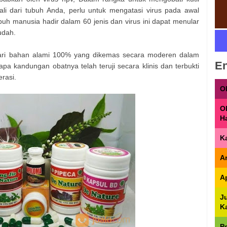
i dari tubuh Anda, perlu untuk mengatasi virus pada awal
buh manusia hadir dalam 60 jenis dan virus ini dapat menular
udah.
 dari bahan alami 100% yang dikemas secara moderen dalam
En
a kandungan obatnya telah teruji secara klinis dan terbukti
rasi.
O
O
H
K
A
A
J
K
P