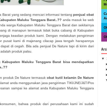
M
C
 Barat yang sedang mencari informasi tentang
penjual obat
A
 Kabupaten Maluku Tenggara Barat..??
anda masuk ke web
anda warga Kabupaten Maluku Tenggara Barat dan sekitarnya
O
bang di manapun termasuk tidak buka cabang di Kabupaten
menjaga keaslian produk kami. Dengan melakukan pengiriman
Ob
tor pusat kami di majenang cilacap jawa tengah harapannya
pat di cegah. Bila ada penjual De Nature tapi di kirim dari
Ars
u adalah produk palsu.
▼
g Kabupaten Maluku Tenggara Barat bisa mendapatkan
a..??
an produk De Nature termasuk
obat kutil kelamin De Nature
e alamat anda menggunakan jasa pengiriman TIKI/JNE/J&T/Pos
pesanan sampai ke alamat anda Kabupaten Maluku Tenggara
konsumen, bahwa produk dari perusahaan kami ini sudah